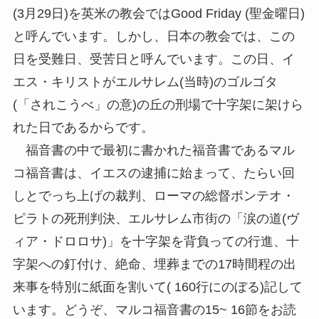
(3月29日)を英米の教会ではGood Friday (聖金曜日)
と呼んでいます。しかし、日本の教会では、この
日を受難日、受苦日と呼んでいます。この日、イ
エス・キリストがエルサレム(当時)のゴルゴタ
(「されこうべ」の意)の丘の刑場で十字架に架けら
れた日であるからです。
福音書の中で最初に書かれた福音書であるマル
コ福音書は、イエスの逮捕に始まって、たらい回
しとでっち上げの裁判、ローマの総督ポンテオ・
ピラトの死刑判決、エルサレム市街の「涙の道(ヴ
ィア・ドロロサ)」を十字架を背負っての行進、十
字架への釘付け、絶命、埋葬までの17時間程の出
来事を特別に紙面を割いて( 160行にのぼる)記して
います。どうぞ、マルコ福音書の15~ 16節をお読