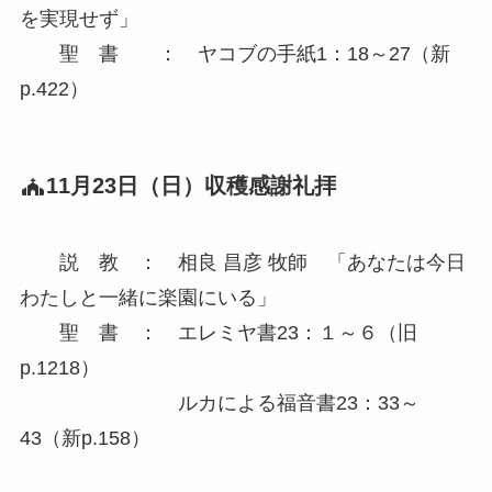
を実現せず」
聖 書 ： ヤコブの手紙1：18～27（新
p.422）
11月23日（日）収穫感謝礼拝
説 教 ： 相良 昌彦 牧師 「あなたは今日
わたしと一緒に楽園にいる」
聖 書 ： エレミヤ書23：１～６（旧
p.1218）
ルカによる福音書23：33～
43（新p.158）