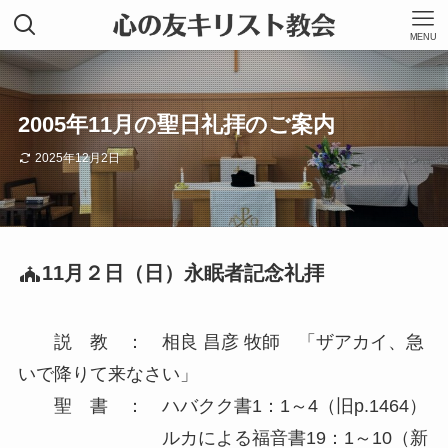
MENU
2005年11月の聖日礼拝のご案内
2025年12月2日
11月２日（日）永眠者記念礼拝
説 教 ： 相良 昌彦 牧師 「ザアカイ、急
いで降りて来なさい」
聖 書 ： ハバクク書1：1～4（旧p.1464）
ルカによる福音書19：1～10（新