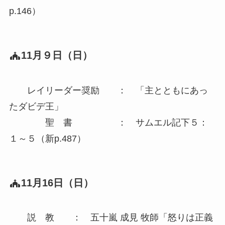
p.146）
11月９日（日）
レイリーダー奨励 ： 「主とともにあっ
たダビデ王」
聖 書 ： サムエル記下５：
１～５（新p.487）
11月16日（日）
説 教 ： 五十嵐 成見 牧師「怒りは正義